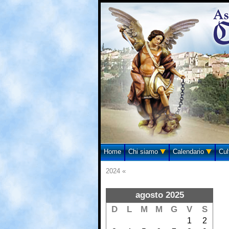
Home
Chi siamo
Calendario
Cul
2024 «
agosto 2025
D
L
M
M
G
V
S
1
2