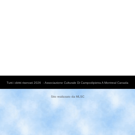
Tutti i diritti riservati 2026 - Associazione Culturale Di Campodipietra A Montreal Canada
Sito realizzato da
MLSC