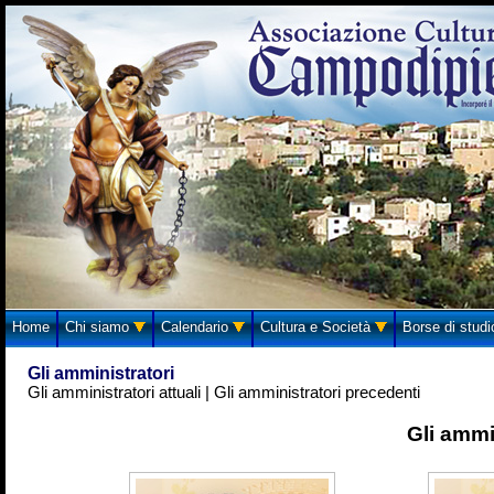
Home
Chi siamo
Calendario
Cultura e Società
Borse di stud
Gli amministratori
Gli amministratori attuali
|
Gli amministratori precedenti
Gli ammi