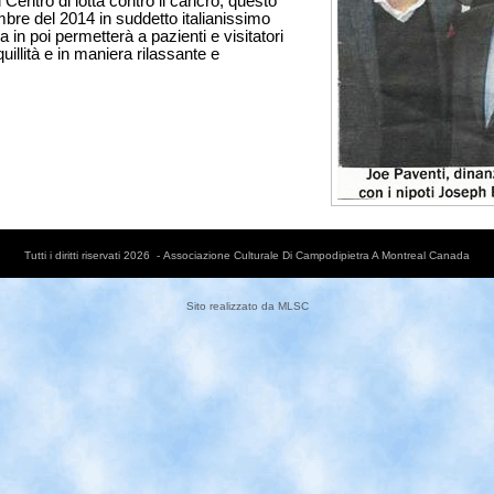
 Centro di lotta contro il cancro; questo
mbre del 2014 in suddetto italianissimo
a in poi permetterà a pazienti e visitatori
nquillità e in maniera rilassante e
Tutti i diritti riservati 2026 - Associazione Culturale Di Campodipietra A Montreal Canada
Sito realizzato da
MLSC