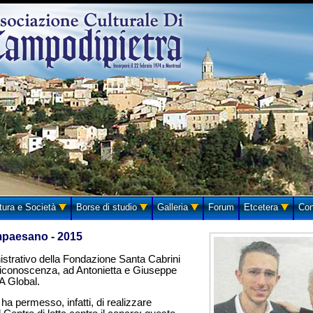
tura e Società
Borse di studio
Galleria
Forum
Etcetera
Con
mpaesano - 2015
nistrativo della Fondazione Santa Cabrini
riconoscenza, ad Antonietta e Giuseppe
A Global.
ha permesso, infatti, di realizzare