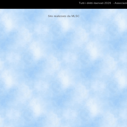
Tutti i diritti riservati 2026 - Asso
Sito realizzato da
MLSC