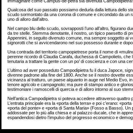
immaginare come Campus-de-petra sia divenuta Campodipietra!
Qualcosa del suo passato possiamo dedurla dalla lettura dello s
scudo sormontato da una corona di comune e circondato da un ra
uno di alloro dall’altro.
Nel campo blu dello scudo, sovrapposti l’uno all’altro, figurano due 
da tre stelle. Stemma denotante, il nostro, un tipico paesetto di p
Appennini, in seguito divenuto comune, ma sempre soggetto ai vole
signorotti che si avvicendarono nel suo possesso durante e dopo
Una contrada del territorio campopietrese porta il nome di «mulino
perenne ricordo di Claudia Carafa, duchessa di Campolieto, che l’
tenutaria a trattare la gente con un po’ di coscienza e con una cert
L’ultimo ad aver posseduto Campodipietra fu il duca Japoce, signo
divenne padrone alla fine del 1800. Anche se il nostro dovette es
vicinanza al tratturo, un paese alquanto in auge nel Medio Evo, i
tenore agricolo e campagnolo; ma pure di stampo antico e glorio
testimoniare i ramoscelli di quercia e di alloro intorno al suo ste
Nell’antica Campodipietra si poteva accedere attraverso quattro p
L’entrata principale era la «porta della terra» e poi c’erano: «porta
«porta del ponte» e «porta di Santa Maria» (Fosso a Basso). Un
addossate per lo più alla chiesa e al palazzo ducale, che in app
espandendosi dietro l’impulso del progresso economico e demografi