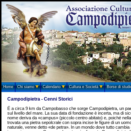
Home
Chi siamo
Calendario
Cultura e Società
Borse di stud
Campodipietra - Cenni Storici
É a circa 9 km da Campobasso che sorge Campodipietra, un paes
sul livello del mare. La sua data di fondazione è incerta, ma di sic
nome deriva da «campus» (piccolo centro abitato) e, poiché nell
trovata una pietra sepolcrale con sopra incise le figure di un u
naturale, venne detto «de petra». In un mondo dove tutto cambia e