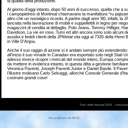
la qualità della produzione.
Al giorno d’oggi intanto, dopo 50 anni di successo, quella che a 
i campopietresi di Montreal chiamavano la manifattura “ru pajisa
altro che un nostalgico ricordo. A partire dagli anni ’80, infatti, la J
lanciata nella lavorazione di mobili e suppellettili in legno per nego
magazzini di vendita al dettaglio. Polo Jeans, Tommy Hilfiger, Ha
Davidson, La vie en rose, Tumi ed altri ancora sono solo alcuni de
assidui e fedeli clienti della JPMetal sita oggi al 7335 della Henri
in Ville D’Anjou.
Anche il suo raggio di azione si è andato sempre più estendendo:
all’inizio il suo «made in Canada» era esportato solo negli Stati Un
adesso invece ricopre i mercati del mondo intero, Europa compresa.
da mettere in evidenza intanto, in questa ditta a gestione familia
Veronica Paventi, Joseph Paventi Junior e Daniel Basile. Il Paven
l’illustre molisano Carlo Selvaggi, allorché Console Generale d’Ita
costruire grandi cose!
Tutti i diritti riservati 2026 - Asso
Sito realizzato da
MLSC