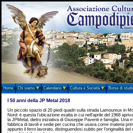
Home
Chi siamo
Calendario
Cultura e Società
Borse di stud
I 50 anni della JP Metal 2018
Un piccolo spazio di 20 piedi quadri sulla strada Lamoureux in Mo
Nord: è questa l’ubicazione esatta in cui nell’aprile del 1968 apriva 
la JPMetal, dietro iniziativa di Giuseppe Paventi e famiglia. Una
fabbrica di tavoli e sedie per cucina che usava come materia pri
appunto il ferro lavorato, distinguendosi subito per l’originalità del