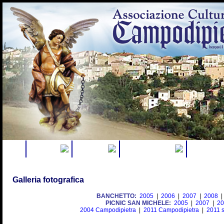
Home
Chi siamo
Calendario
Cultura e Società
Borse di st
Galleria fotografica
BANCHETTO:
2005
|
2006
|
2007
|
2008
|
PICNIC SAN MICHELE:
2005
|
2007
|
20
2004 Campodipietra
|
2011 Campodipietra
|
2011 s