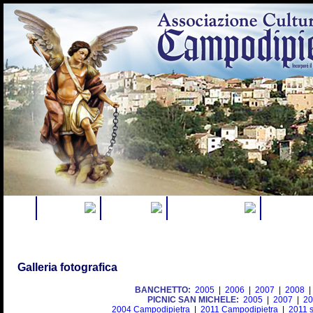
Home
Chi siamo
Calendario
Cultura e Società
Borse di st
Galleria fotografica
BANCHETTO:
2005
|
2006
|
2007
|
2008
|
PICNIC SAN MICHELE:
2005
|
2007
|
20
2004 Campodipietra
|
2011 Campodipietra
|
2011 s