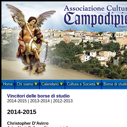
Home
Chi siamo
Calendario
Cultura e Società
Borse di stud
Vincitori delle borse di studio
2014-2015
|
2013-2014
|
2012-2013
2014-2015
Christopher D'Avirro